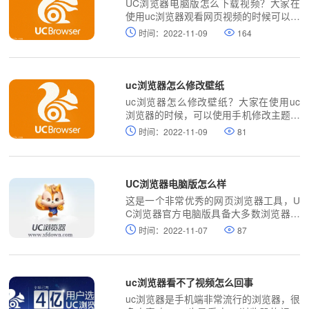
UC浏览器电脑版怎么下载视频？大家在
使用uc浏览器观看网页视频的时候可以直
接下载，不需要使用第三方下载软件，非
时间：2022-11-09
164
常方便简单，uc浏览器电脑版怎么下载网
页视频，下面本站小编就给大家带来uc浏
览器下载视频方法教程。
uc浏览器怎么修改壁纸
uc浏览器怎么修改壁纸？大家在使用uc
浏览器的时候，可以使用手机修改主题壁
纸，可是手机uc浏览器怎么修改壁纸呢？
时间：2022-11-09
81
下面浏览器乐园小编整理了手机uc浏览器
设置壁纸方法，一起来了解下吧。
UC浏览器电脑版怎么样
这是一个非常优秀的网页浏览器工具，U
C浏览器官方电脑版具备大多数浏览器标
配的功能，比如无痕浏览、浏览加速、鼠
时间：2022-11-07
87
标手势、老板键、广告拦截（支持订阅过
滤规则）等，UC浏览器电脑版跟很多Chr
ome内核的浏览器一样，具有自己的应用
商店。
uc浏览器看不了视频怎么回事
uc浏览器是手机端非常流行的浏览器，很