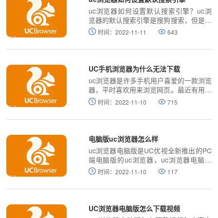
uc浏览器如何设置默认搜索引擎？uc浏
览器的默认搜索引擎是搜狗搜索，但是有
些朋友使用不惯搜狗搜索引擎的话该怎么
时间：2022-11-11
643
切换成百度搜索呢？
UC手机浏览器为什么无法下载
uc浏览器是许多手机用户喜爱的一款浏览
器，平时喜欢用来浏览网页。最近有用户
反映，uc浏览器安装在sd卡里，但是安
时间：2022-11-10
715
装在卡以外就出现问题，现在无法安装新
的uc浏览器了。
电脑版uc浏览器怎么样
uc浏览器电脑版是UC优视全新推出的PC
端电脑版的uc浏览器，uc浏览器电脑版
是基于Chrome的浏览器，具备大多数浏
时间：2022-11-10
117
览器标配的功能，比如无痕浏览、浏览加
速、鼠标手势、老板键、广告拦截（支持
订阅过滤规则）等，UC浏览器电脑版跟
很多Chrome内核的浏览器一样，具有自
UC浏览器电脑版怎么下载视频
己的应用商店。