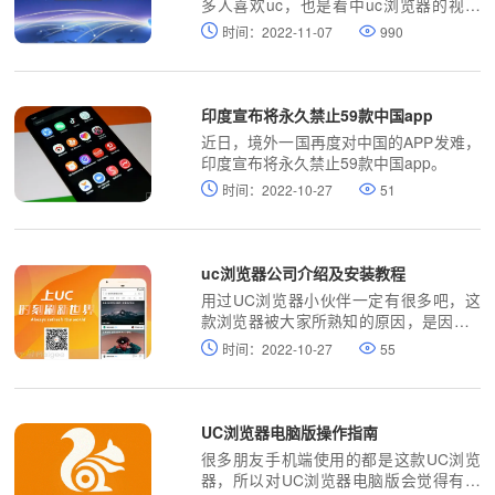
多人喜欢uc，也是看中uc浏览器的视频
播放功能，速度比较快，画面质量比较流
时间：2022-11-07
990
畅一些，当然，目前市面上主流的浏览器
画质都可以的，比如谷歌浏览器、百度浏
览器、36-浏览器等，但是遇到uc浏览器
不能播放视频怎么办呢？下面chroem部
印度宣布将永久禁止59款中国app
落就为大家分析一下。
近日，境外一国再度对中国的APP发难，
印度宣布将永久禁止59款中国app。
时间：2022-10-27
51
uc浏览器公司介绍及安装教程
用过UC浏览器小伙伴一定有很多吧，这
款浏览器被大家所熟知的原因，是因为U
C浏览器强大的资讯服务，使得越来越多
时间：2022-10-27
55
的人慕名而来下载了这款浏览器。各式各
样的电脑版浏览器层出不穷，它仍然占有
自己的一席之地。
UC浏览器电脑版操作指南
很多朋友手机端使用的都是这款UC浏览
器，所以对UC浏览器电脑版会觉得有些