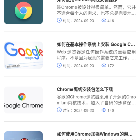
装Chrome被设计得很简单。然而，它并
不适合每个人的需求，也不总是完美地工
作。幸运的是，还有另一个选择。 Chro
时间：2024-09-23
416
me离线安装程序可以让你在没有互联网
连接的情况下安装Chrome。
如何在基本操作系统上安装 Google Chrome
Web 浏览器是任何操作系统的重要应用
程序。不是因为我真的需要它来工作，而
是我们实际上花在它上面的时间比花在另
时间：2024-09-23
172
一个应用程序上的时间要多。这主要是因
为互联网是人们工作、娱乐和休闲的参
考。此外，许多工作是通过互联网完成
的，因此，网络浏览器是强制性的。
Chrome离线安装包怎么下载
谷歌的Chrome​浏览器采用了开源的Chro
mium内核技术，加入了自研的沙盒保护
技术，网页的多进程保护功能，自带Flas
时间：2024-09-23
140
h player插件，拥有极快的上网体验。
如何使用Chrome加强Windows的游戏性能