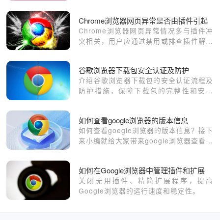
性。
Chrome浏览器网页异常是否由插件引起
Chrome浏览器网页异常情况多与插件冲
突相关，用户应通过禁用或排查插件解决
浏览异常，保障浏览器稳定运行。
谷歌浏览器下载包安全认证及防护
介绍谷歌浏览器下载包的安全认证流程及
防护措施，保障下载包的完整性和安全
性，有效避免恶意软件和数据篡改。
如何查看google浏览器的版本信息
如何查看google浏览器的版本信息？接下
来小编就给大家带来google浏览器查看版
本信息具体方法，感兴趣的朋友千万不要
错过了。
如何在Google浏览器中管理插件和扩展
关闭无用插件、精简扩展程序，提高
Google浏览器的运行速度和稳定性。