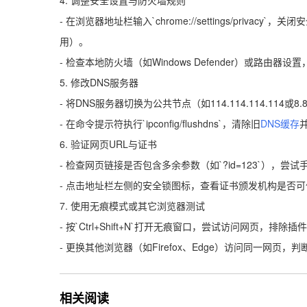
4. 调整安全设置与防火墙规则
- 在浏览器地址栏输入`chrome://settings/pri
用）。
- 检查本地防火墙（如Windows Defender）或路由
5. 修改DNS服务器
- 将DNS服务器切换为公共节点（如114.114.114.114
- 在命令提示符执行`ipconfig/flushdns`，清除旧
DNS缓存
6. 验证网页URL与证书
- 检查网页链接是否包含多余参数（如`?id=123`），尝
- 点击地址栏左侧的安全锁图标，查看证书颁发机构是否可信（
7. 使用无痕模式或其它浏览器测试
- 按`Ctrl+Shift+N`打开无痕窗口，尝试访问网页，排
- 更换其他浏览器（如Firefox、Edge）访问同一网页，
相关阅读