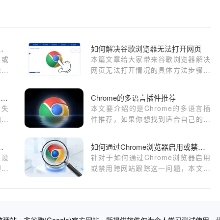
中启用或禁用IPv6支持
如何解决谷歌浏览器无法打开网页
用或
本篇文章给大家带来谷歌浏览器解决
稳定
网页无法打开情况的具体方法步骤，
有需要的朋友赶紧来看看吧。
Google浏览器插件提示加载资源失败怎么办
Chrome的多语言插件推荐
源失
本文要介绍的是Chrome的多语言插
加载
件推荐，如果你想找到适合自己的翻
译插件，可以来看看本文的详细介
绍。
问权限设置不当的排查办法
如何通过Chrome浏览器启用或禁用跨网站跟踪
限设
针对于如何通过Chrome浏览器启用
理配
或禁用跨网站跟踪这一问题，本文详
细介绍了具体的操作步骤，欢迎一起
学习。