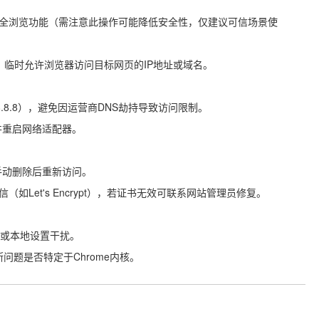
vacy`，关闭安全浏览功能（需注意此操作可能降低安全性，仅建议可信场景使
器设置，临时允许浏览器访问目标网页的IP地址或域名。
或8.8.8.8），避免因运营商DNS劫持导致访问限制。
并重启网络适配器。
试手动删除后重新访问。
如Let's Encrypt），若证书无效可联系网站管理员修复。
除插件或本地设置干扰。
判断问题是否特定于Chrome内核。