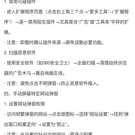
1. 禁用可疑插件
- 进入扩展程序页面（点击右上角三个点→“更多工具”→“扩展程
序”）→逐一禁用陌生插件→尤其是含“广告”或“工具条”字样的扩
展。
- 注意：卸载时确认插件来源→避免误删必要功能。
2. 扫描恶意软件
- 使用安全软件（如360安全卫士）→全盘扫描→清理劫持浏览
器的广告木马→重启电脑生效。
- 注意：避免点击不明弹窗→防止恶意软件植入。
四、手动屏蔽特定网站弹窗
1. 设置网站弹窗权限
- 访问频繁弹窗的网站→点击锁图标→选择“网站设置”→找到“弹
出窗口和重定向”→设置为“禁止”。
- 注意：此设置仅针对当前网站→需逐个配置。