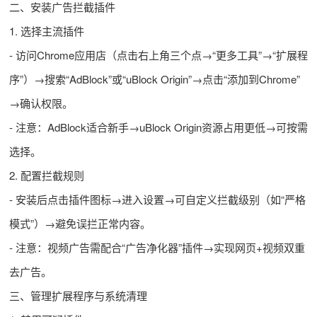
二、安装广告拦截插件
1. 选择主流插件
- 访问Chrome应用店（点击右上角三个点→“更多工具”→“扩展程
序”）→搜索“AdBlock”或“uBlock Origin”→点击“添加到Chrome”
→确认权限。
- 注意：AdBlock适合新手→uBlock Origin资源占用更低→可按需
选择。
2. 配置拦截规则
- 安装后点击插件图标→进入设置→可自定义拦截级别（如“严格
模式”）→避免误拦正常内容。
- 注意：视频广告需配合“广告净化器”插件→实现网页+视频双重
去广告。
三、管理扩展程序与系统清理