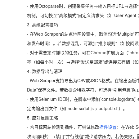
- 使用Octoparse时，创建采集任务→输入目标URL
机制，可切换至“高级模式”自定义请求头（如`User-Agent
3. 高级配置技巧
- 在Web Scraper的站点地图设置中，取消勾选“Mul
和发布时间）。若数据混乱，可添加“排序规则”（如按阅读数
- 对于需要定时抓取的任务，可在Chrome扩展页面（`chrome
率（如每小时一次）→选择“发送至邮箱”或连接云存储（如
4. 数据导出与清理
- Web Scraper支持导出为CSV或JSON格式。在输出
Data”保存文件。若数据含特殊字符，可选择“引用包裹”
- 使用Selenium IDE时，在脚本中添加`console.log(
定向输出到文件（如`node script.js > output.txt`）。
5. 应对反爬策略
- 若目标网站检测到插件，可尝试修改
插件设置
：在Web 
次间隔5秒）→禁用“并行线程”减少请求压力。若仍失败，需手