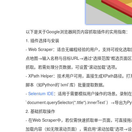
以下是关于Google浏览器网页内容抓取插件的实用指南：
1. 插件选择与安装
- Web Scraper：适合无编程经验的用户，支持可视化
点地图→输入名称与目标URL→通过“选择范围”框选页面区
抓取。若需处理分页数据，可设置“滚动加载”选项。
- XPath Helper：技术用户可用，直接生成XPath
脚本（如Python的`lxml`库）批量提取数据。
-
Selenium IDE
：适用于需要模拟用户操作的场景。录制在
`document.querySelector(".title").innerText`）→导出
2. 基础抓取操作
- 在Web Scraper中，若仅需快速抓取单一页面，可直接拖
加载内容（如无限滚动页面），需启用“滚动加载”选项→