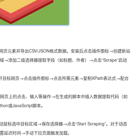
选取网页元素并导出CSV/JSON格式数据。安装后点击插件图标→创建新站
域→添加二级选择器提取字段（如标题、作者）→点击“Scrape”启动
路径。打开目标网页→点击插件图标→点击所需元素→复制XPath表达式→配合
网页上的点击、输入等操作→在生成的脚本中插入数据提取代码（如
为Python或JavaScript脚本。
动鼠标选中目标区域→保存选择器→点击“Start Scraping”。对于动态
设置延迟时间→手动下拉页面触发加载。