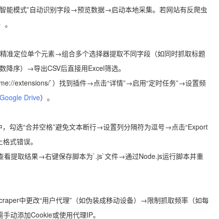
→选择“智能模式”自动识别字段→预览数据→启动本地采集。若网站有反爬虫
`）。
tiple”可精准定位单个元素→组合多个选择器提取不同字段（如同时抓取标题
降序）→导出CSV后直接用Excel筛选。
://extensions/`）找到插件→点击“详情”→启用“定时任务”→设置频
Google Drive
）。
面板中，勾选“合并空格”避免文本断行→设置列分隔符为逗号→点击“Export
防止格式错误。
data)`查看提取结果→右键保存脚本为`.js`文件→通过Node.js运行脚本并重
Scraper中更改“用户代理”（如伪装成移动设备）→限制抓取频率（如每
动添加Cookie或使用代理IP。