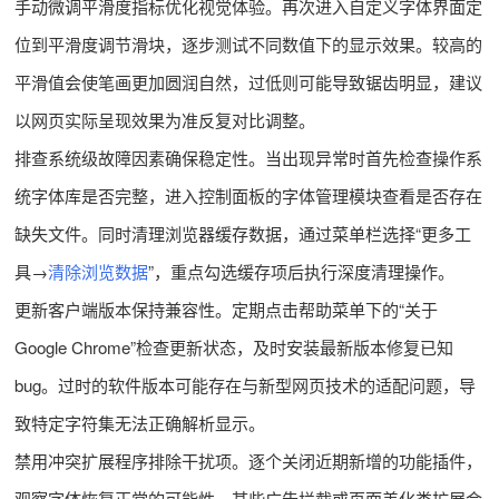
手动微调平滑度指标优化视觉体验。再次进入自定义字体界面定
位到平滑度调节滑块，逐步测试不同数值下的显示效果。较高的
平滑值会使笔画更加圆润自然，过低则可能导致锯齿明显，建议
以网页实际呈现效果为准反复对比调整。
排查系统级故障因素确保稳定性。当出现异常时首先检查操作系
统字体库是否完整，进入控制面板的字体管理模块查看是否存在
缺失文件。同时清理浏览器缓存数据，通过菜单栏选择“更多工
具→
清除浏览数据
”，重点勾选缓存项后执行深度清理操作。
更新客户端版本保持兼容性。定期点击帮助菜单下的“关于
Google Chrome”检查更新状态，及时安装最新版本修复已知
bug。过时的软件版本可能存在与新型网页技术的适配问题，导
致特定字符集无法正确解析显示。
禁用冲突扩展程序排除干扰项。逐个关闭近期新增的功能插件，
观察字体恢复正常的可能性。某些广告拦截或页面美化类扩展会