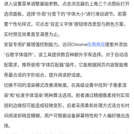
进入设置菜单调整基础参数。点击浏览器右上角三个点图标打开
选项面板，选择“外观”分类下的“字体大小”进行滑动调节。若需
要个性化样式，可点击“自定义字体”按钮修改类型与颜色方案，
实时预览效果直至满意为止。
安装专用扩展增强控制能力。访问Chrome
应用商店
搜索并添加
“谷歌字体插件”，该工具提供数百种额外字库选择。对于自动适
配需求，推荐使用“字体匹配器”插件，它能根据网页内容智能推
荐最合适的字形组合，提升阅读舒适度。
切换不同的渲染模式改善清晰度。在高级设置中找到“子像素渲
染”和“标准字体渲染”两种算法选项。前者通过精细像素排列实现
锐利边缘但可能造成轻微变形，后者采用柔和处理方式适合长时
间阅读却稍显模糊，用户可根据设备屏幕特性和个人偏好做出选
择。