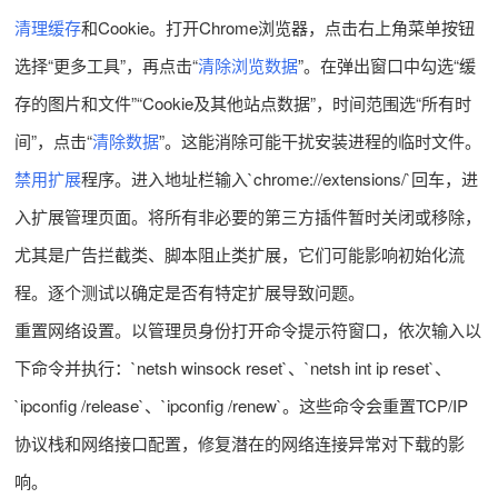
清理缓存
和Cookie。打开Chrome浏览器，点击右上角菜单按钮
选择“更多工具”，再点击“
清除浏览数据
”。在弹出窗口中勾选“缓
存的图片和文件”“Cookie及其他站点数据”，时间范围选“所有时
间”，点击“
清除数据
”。这能消除可能干扰安装进程的临时文件。
禁用扩展
程序。进入地址栏输入`chrome://extensions/`回车，进
入扩展管理页面。将所有非必要的第三方插件暂时关闭或移除，
尤其是广告拦截类、脚本阻止类扩展，它们可能影响初始化流
程。逐个测试以确定是否有特定扩展导致问题。
重置网络设置。以管理员身份打开命令提示符窗口，依次输入以
下命令并执行：`netsh winsock reset`、`netsh int ip reset`、
`ipconfig /release`、`ipconfig /renew`。这些命令会重置TCP/IP
协议栈和网络接口配置，修复潜在的网络连接异常对下载的影
响。