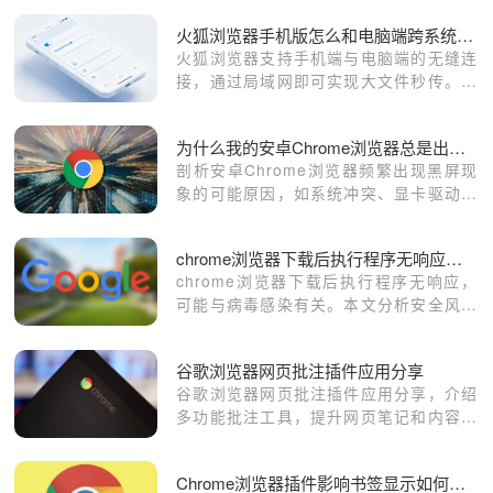
火狐浏览器手机版怎么和电脑端跨系统无线传大文件
火狐浏览器支持手机端与电脑端的无缝连
接，通过局域网即可实现大文件秒传。告
别传统数据线，快速同步学习与办公资
料，让跨终端的数据共享变得简单高效，
为什么我的安卓Chrome浏览器总是出现黑屏
办公体验大幅提升。
剖析安卓Chrome浏览器频繁出现黑屏现
象的可能原因，如系统冲突、显卡驱动问
题等，并提供相应的解决方法。
chrome浏览器下载后执行程序无响应是否中病毒
chrome浏览器下载后执行程序无响应，
可能与病毒感染有关。本文分析安全风险
并介绍排查及解决方法。
谷歌浏览器网页批注插件应用分享
谷歌浏览器网页批注插件应用分享，介绍
多功能批注工具，提升网页笔记和内容管
理效率。
Chrome浏览器插件影响书签显示如何禁用干扰模块