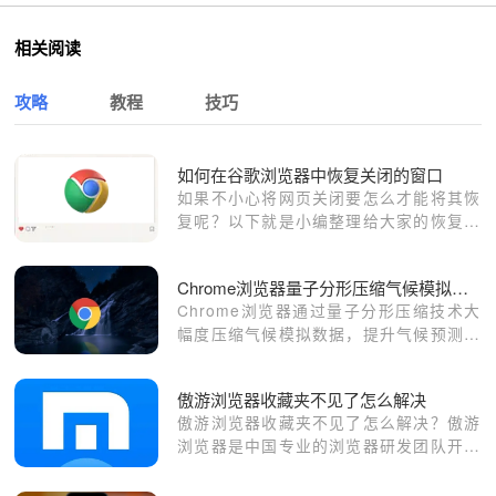
相关阅读
攻略
教程
技巧
如何在谷歌浏览器中恢复关闭的窗口
如果不小心将网页关闭要怎么才能将其恢
复呢？以下就是小编整理给大家的恢复窍
门一览。
Chrome浏览器量子分形压缩气候模拟数据
Chrome浏览器通过量子分形压缩技术大
幅度压缩气候模拟数据，提升气候预测的
计算效率，帮助科学家更快地进行全球气
候变化分析和研究，提供更精准的气候预
傲游浏览器收藏夹不见了怎么解决
测结果。
傲游浏览器收藏夹不见了怎么解决？傲游
浏览器是中国专业的浏览器研发团队开发
的一款网页浏览器。