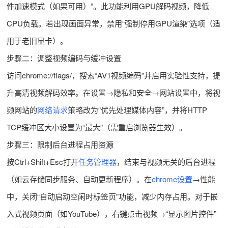
件加速模式（如果可用）”。此功能利用GPU解码视频，降低
CPU负载。若出现画面异常，禁用“强制停用GPU渲染”选项（适
用于老旧显卡）。
步骤二：调整视频编码与缓冲设置
访问chrome://flags/，搜索“AV1视频编码”并启用实验性支持，提
升高清视频解码效率。在设置→隐私和安全→网站设置中，将视
频网站的
网络请求
策略改为“优先处理媒体内容”，并将HTTP
TCP缓冲区大小设置为“最大”（需重启浏览器生效）。
步骤三：限制后台进程占用资源
按Ctrl+Shift+Esc打开
任务管理器
，结束与视频无关的后台进程
（如云存储同步服务、自动更新程序）。在
chrome设置
→性能
中，关闭“自动启动空闲时标签页”功能，减少内存占用。对于嵌
入式视频页面（如YouTube），右键点击视频→“显示图片控件”