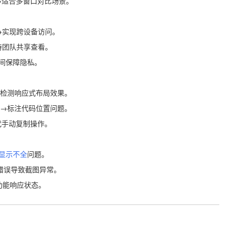
内容→适合多窗口对比场景。
记→实现跨设备访问。
持团队共享查看。
时间保障隐私。
截图→检测响应式布局效果。
具元素框→标注代码位置问题。
替代手动复制操作。
显示不全
问题。
错误导致截图异常。
功能响应状态。