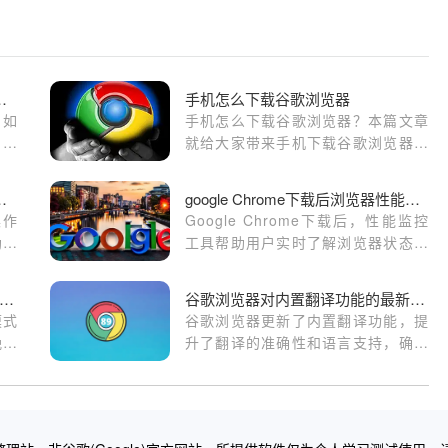
管理网页的通知权限
手机怎么下载谷歌浏览器
中如
手机怎么下载谷歌浏览器？本篇文章
的管
就给大家带来手机下载谷歌浏览器保
置等
姆级教程，希望能够帮助大家解决问
题。
组管理操作高效策略实操教程
google Chrome下载后浏览器性能监控工具使用技巧
操作
Google Chrome下载后，性能监控
助用
工具帮助用户实时了解浏览器状态，
类清
保障流畅运行。本文介绍工具使用方
法和优化建议。
歌浏览器护眼模式与夜间模式优化教程
谷歌浏览器对内置翻译功能的最新改进
模式
谷歌浏览器更新了内置翻译功能，提
晚环
升了翻译的准确性和语言支持，确保
劳，
用户能够轻松浏览不同语言的网页。
间操