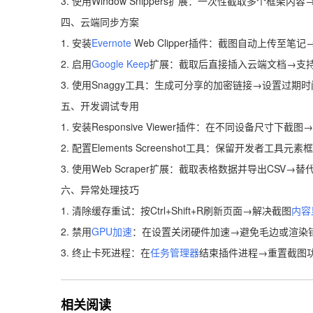
3. 使用Window Snippers扩展：一次性截取多个框架
四、云端同步方案
1. 安装
Evernote
Web Clipper插件：截图自动上传至笔
2. 启用
Google Keep
扩展：截取后直接插入云端文档→支
3. 使用Snaggy工具：生成可分享的加密链接→设置过期
五、开发调试专用
1. 安装Responsive Viewer插件：在不同设备尺寸下
2. 配置Elements Screenshot工具：保留开发者工
3. 使用Web Scraper扩展：截取表格数据并导出CSV→
六、异常处理技巧
1. 清除缓存重试：按Ctrl+Shift+R刷新页面→解决截图
内容
2. 禁用
GPU加速
：在设置关闭硬件加速→避免毛边或渲染
3. 终止卡死进程：在
任务管理器
结束插件进程→重置截图
相关阅读