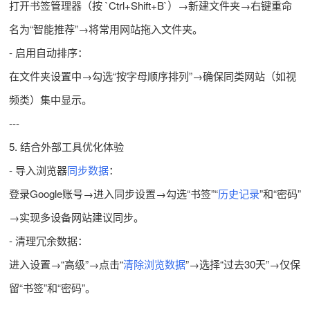
打开书签管理器（按 `Ctrl+Shift+B`）→新建文件夹→右键重命
名为“智能推荐”→将常用网站拖入文件夹。
- 启用自动排序：
在文件夹设置中→勾选“按字母顺序排列”→确保同类网站（如视
频类）集中显示。
---
5. 结合外部工具优化体验
- 导入浏览器
同步数据
：
登录Google账号→进入同步设置→勾选“书签”“
历史记录
”和“密码”
→实现多设备网站建议同步。
- 清理冗余数据：
进入设置→“高级”→点击“
清除浏览数据
”→选择“过去30天”→仅保
留“书签”和“密码”。