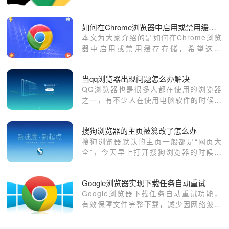
页面保障会话完整性，让用户恢复使用无
忧。
如何在Chrome浏览器中启用或禁用缓存存储
本文为大家介绍的是如何在Chrome浏览
器中启用或禁用缓存存储，希望这份
Chrome浏览器操作教程，可为各位用户
提供有效的帮助。
当qq浏览器出现问题怎么办解决
QQ浏览器也是很多人都在使用的浏览器
之一，有不少人在使用电脑软件的时候都
会多多少少遇到一些问题，在使用QQ浏
览器的时候有些用户也会突然面临一些麻
搜狗浏览器的主页被篡改了怎么办
烦，如网页打开缓慢、显示错乱等问题。
搜狗浏览器默认的主页一般都是“网页大
全”，今天早上打开搜狗浏览器的时候，
主页竟然变成了别的，由于已经用习惯了
网页大全的主页，突然变了还有点不习
Google浏览器实现下载任务自动重试
惯，所以就想着得把这主页换回来呀。
Google浏览器下载任务自动重试功能，
有效保障文件完整下载，减少因网络波动
导致的下载失败，提高成功率。