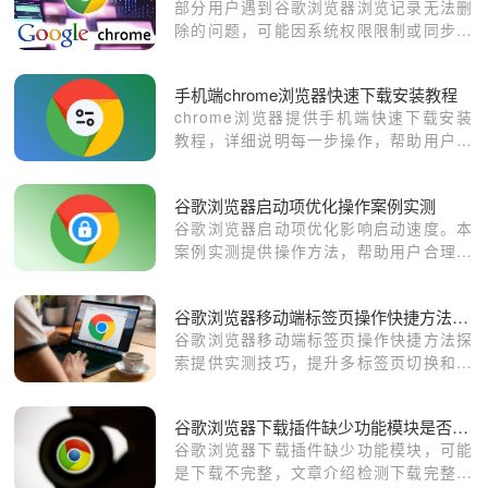
部分用户遇到谷歌浏览器浏览记录无法删
除的问题，可能因系统权限限制或同步设
置异常导致。本文介绍多种有效解决办
法，包括调整浏览器权限、关闭同步功能
手机端chrome浏览器快速下载安装教程
及使用隐私模式，确保用户能够彻底删除
chrome浏览器提供手机端快速下载安装
浏览记录，提升隐私安全保护。
教程，详细说明每一步操作，帮助用户高
效完成安装并顺畅使用浏览器功能。
谷歌浏览器启动项优化操作案例实测
谷歌浏览器启动项优化影响启动速度。本
案例实测提供操作方法，帮助用户合理管
理启动项，实现快速高效开启浏览器体
验。
谷歌浏览器移动端标签页操作快捷方法探索
谷歌浏览器移动端标签页操作快捷方法探
索提供实测技巧，提升多标签页切换和管
理效率，使移动端操作更加高效便捷。
谷歌浏览器下载插件缺少功能模块是否下载不完整
谷歌浏览器下载插件缺少功能模块，可能
是下载不完整，文章介绍检测下载完整性