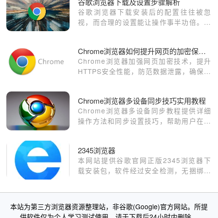
谷歌浏览器下载及设置步骤解析
谷歌浏览器下载安装后的配置往往被忽
视，而合理的设置能让操作事半功倍。深
入解析获取安装资源的路径，并分享如何
优化默认搜索引擎、配置无痕模式以及开
Chrome浏览器如何提升网页的加密保护功能
启增强型安全浏览的方法，通过精细化设
Chrome浏览器加强网页加密技术，提升
置步骤，全方位提升您的上网隐私系数与
HTTPS安全性能，防范数据泄露，确保用
内容获取效率。
户信息安全无忧。
Chrome浏览器多设备同步技巧实用教程
Chrome浏览器多设备同步教程提供详细
操作方法和同步设置技巧，帮助用户在不
同设备之间保持书签、扩展和浏览数据一
致，实现高效管理和无缝使用体验。
2345浏览器
本网站提供谷歌官网正版2345浏览器下
载安装包，软件经过安全检测，无捆绑，
无广告，操作简单方便。
本站为第三方浏览器资源整理站，非谷歌(Google)官方网站。所提
供软件仅为个人学习测试使用，请于下载后24小时内删除。