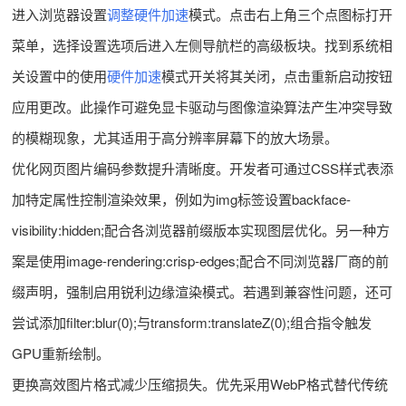
进入浏览器设置
调整硬件加速
模式。点击右上角三个点图标打开
菜单，选择设置选项后进入左侧导航栏的高级板块。找到系统相
关设置中的使用
硬件加速
模式开关将其关闭，点击重新启动按钮
应用更改。此操作可避免显卡驱动与图像渲染算法产生冲突导致
的模糊现象，尤其适用于高分辨率屏幕下的放大场景。
优化网页图片编码参数提升清晰度。开发者可通过CSS样式表添
加特定属性控制渲染效果，例如为img标签设置backface-
visibility:hidden;配合各浏览器前缀版本实现图层优化。另一种方
案是使用image-rendering:crisp-edges;配合不同浏览器厂商的前
缀声明，强制启用锐利边缘渲染模式。若遇到兼容性问题，还可
尝试添加filter:blur(0);与transform:translateZ(0);组合指令触发
GPU重新绘制。
更换高效图片格式减少压缩损失。优先采用WebP格式替代传统