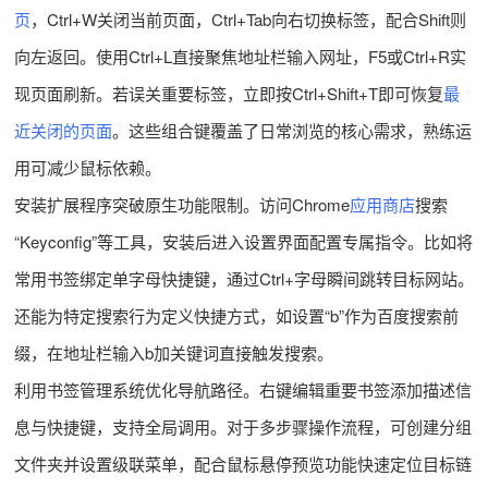
页
，Ctrl+W关闭当前页面，Ctrl+Tab向右切换标签，配合Shift则
向左返回。使用Ctrl+L直接聚焦地址栏输入网址，F5或Ctrl+R实
现页面刷新。若误关重要标签，立即按Ctrl+Shift+T即可恢复
最
近关闭的页面
。这些组合键覆盖了日常浏览的核心需求，熟练运
用可减少鼠标依赖。
安装扩展程序突破原生功能限制。访问Chrome
应用商店
搜索
“Keyconfig”等工具，安装后进入设置界面配置专属指令。比如将
常用书签绑定单字母快捷键，通过Ctrl+字母瞬间跳转目标网站。
还能为特定搜索行为定义快捷方式，如设置“b”作为百度搜索前
缀，在地址栏输入b加关键词直接触发搜索。
利用书签管理系统优化导航路径。右键编辑重要书签添加描述信
息与快捷键，支持全局调用。对于多步骤操作流程，可创建分组
文件夹并设置级联菜单，配合鼠标悬停预览功能快速定位目标链