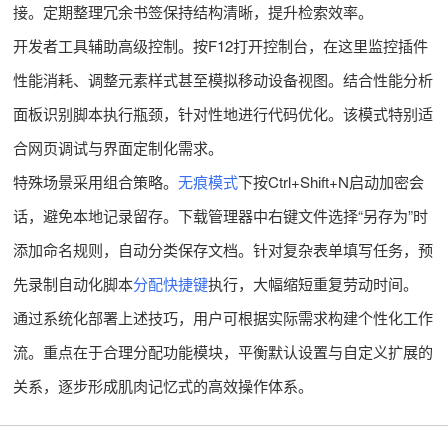
接。定期整理冗余书签保持结构清晰，提升检索效率。
开发者工具辅助高级控制。按F12打开控制台，在这里监控插件
性能消耗、调整元素样式甚至模拟移动设备视图。结合性能分析
面板识别脚本执行瓶颈，针对性地进行代码优化。该模式特别适
合网页调试与界面定制化需求。
特殊场景采用组合策略。
无痕模式
下按Ctrl+Shift+N启动加密会
话，避免本地记录留存。下载管理器中右键文件选择“另存为”时
添加命名规则，自动分类保存文档。针对复杂表单填写任务，预
先录制自动化脚本
分配快捷键
执行，大幅缩短重复劳动时间。
通过系统化部署上述技巧，用户可根据实际需求构建个性化工作
流。重点在于合理分配功能模块，平衡默认设置与自定义扩展的
关系，逐步形成肌肉记忆式的高效操作体系。