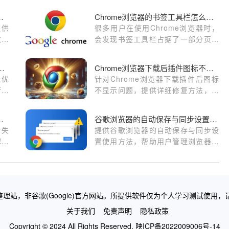
何设置隐私保护模式
Chrome浏览器的书签工具栏怎么隐藏
提供
很多用户在使用Chrome浏览器时，
数据
会发现书签工具栏占据了一部分页面
空间。如果你希望获得更简洁的浏览
体验，可以通过Chrome浏览器的设
me浏览器性能优化操作方法及实操经验
Chrome浏览器下载后插件图标不显示解决方法
置隐藏书签工具栏。本文将详细介绍
能优
针对Chrome浏览器下载插件后图标
如何在不同情况下隐藏书签栏，帮助
行效
不显示问题，提供详细修复方法，保
你更高效地管理浏览器界面。
高效
障插件图标正常显示，提升使用体
验。
无法同步如何排查原因
谷歌浏览器的自动保存与同步设置使用方法
步失
提供谷歌浏览器的自动保存与同步设
解决
置使用方法，帮助用户管理浏览器数
据和设置同步功能。
理站，非谷歌(Google)官方网站。所提供软件仅为个人学习测试使用，
关于我们
免责声明
隐私政策
Copyright © 2024 All Rights Reserved.
陕ICP备2022009006号-14