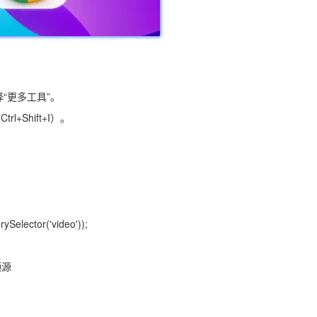
“更多工具”。
键
Ctrl+Shift+I）。
Selector('video'));
频源