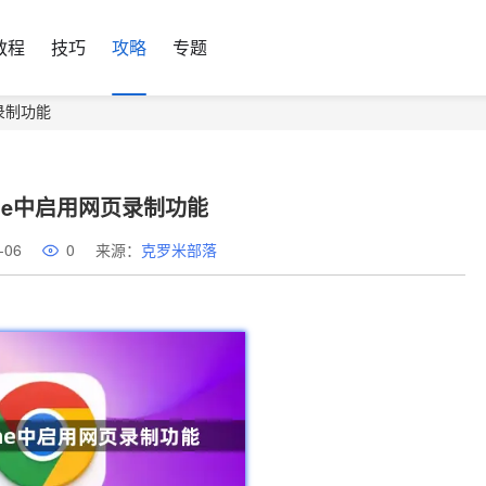
教程
技巧
攻略
专题
录制功能
me中启用网页录制功能
-06
0
来源：
克罗米部落