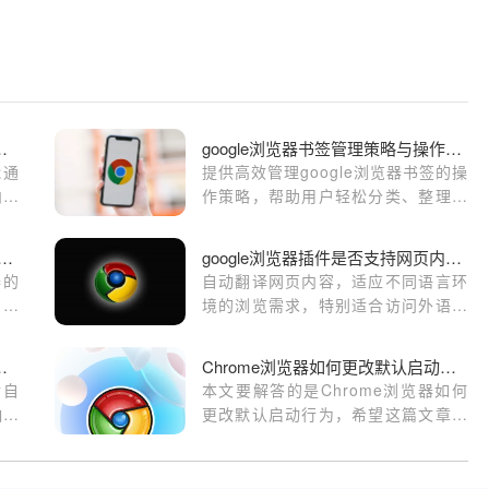
页冻结功能实用操作技巧
google浏览器书签管理策略与操作实战
能通
提供高效管理google浏览器书签的操
内存
作策略，帮助用户轻松分类、整理和
。
快速查找常用书签，提升浏览效率。
le浏览器如何在安卓设备上启用自动填充
google浏览器插件是否支持网页内容自动翻译
器的
自动翻译网页内容，适应不同语言环
自动
境的浏览需求，特别适合访问外语网
站或跨境用户，提升多语言内容的可
读性与流畅度。
装包下载后自动关闭怎么办
Chrome浏览器如何更改默认启动行为
后自
本文要解答的是Chrome浏览器如何
响。
更改默认启动行为，希望这篇文章内
容可以给各位用户提供有效的帮助。