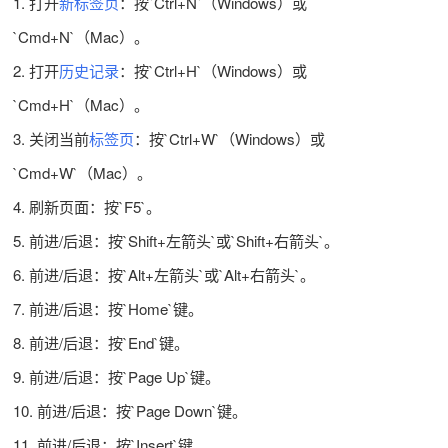
1. 打开
新标签页
：按`Ctrl+N`（Windows）或
`Cmd+N`（Mac）。
2. 打开
历史记录
：按`Ctrl+H`（Windows）或
`Cmd+H`（Mac）。
3. 关闭当前
标签页
：按`Ctrl+W`（Windows）或
`Cmd+W`（Mac）。
4. 刷新页面：按`F5`。
5. 前进/后退：按`Shift+左箭头`或`Shift+右箭头`。
6. 前进/后退：按`Alt+左箭头`或`Alt+右箭头`。
7. 前进/后退：按`Home`键。
8. 前进/后退：按`End`键。
9. 前进/后退：按`Page Up`键。
10. 前进/后退：按`Page Down`键。
11. 前进/后退：按`Insert`键。