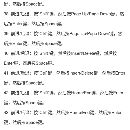
键，然后按Space键。
38. 前进/后退：按`Shift`键，然后按Page Up/Page Down键，然
后按Enter键，然后按Space键。
39. 前进/后退：按`Ctrl`键，然后按Page Up/Page Down键，然
后按Enter键，然后按Space键。
40. 前进/后退：按`Shift`键，然后按Insert/Delete键，然后按
Enter键，然后按Space键。
41. 前进/后退：按`Ctrl`键，然后按Insert/Delete键，然后按Enter
键，然后按Space键。
42. 前进/后退：按`Shift`键，然后按Home/End键，然后按Enter
键，然后按Space键。
43. 前进/后退：按`Ctrl`键，然后按Home/End键，然后按Enter
键，然后按Space键。