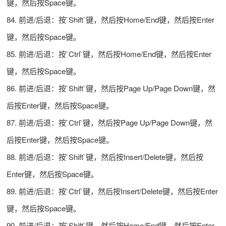
键，然后按Space键。
84. 前进/后退：按`Shift`键，然后按Home/End键，然后按Enter
键，然后按Space键。
85. 前进/后退：按`Ctrl`键，然后按Home/End键，然后按Enter
键，然后按Space键。
86. 前进/后退：按`Shift`键，然后按Page Up/Page Down键，然
后按Enter键，然后按Space键。
87. 前进/后退：按`Ctrl`键，然后按Page Up/Page Down键，然
后按Enter键，然后按Space键。
88. 前进/后退：按`Shift`键，然后按Insert/Delete键，然后按
Enter键，然后按Space键。
89. 前进/后退：按`Ctrl`键，然后按Insert/Delete键，然后按Enter
键，然后按Space键。
90. 前进/后退：按`Shift`键，然后按Home/End键，然后按Enter