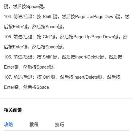
键，然后按Space键。
104. 前进/后退：按`Shift`键，然后按Page Up/Page Down键，然
后按Enter键，然后按Space键。
105. 前进/后退：按`Ctrl`键，然后按Page Up/Page Down键，然
后按Enter键，然后按Space键。
106. 前进/后退：按`Shift`键，然后按Insert/Delete键，然后按
Enter键，然后按Space键。
107. 前进/后退：按`Ctrl`键，然后按Insert/Delete键，然后按
Enter键，然后按Space
相关阅读
攻略
教程
技巧