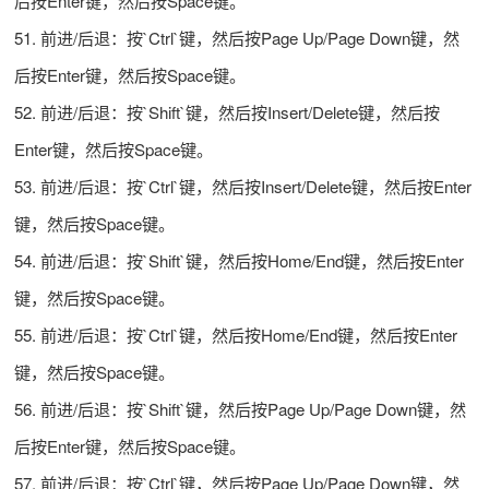
后按Enter键，然后按Space键。
51. 前进/后退：按`Ctrl`键，然后按Page Up/Page Down键，然
后按Enter键，然后按Space键。
52. 前进/后退：按`Shift`键，然后按Insert/Delete键，然后按
Enter键，然后按Space键。
53. 前进/后退：按`Ctrl`键，然后按Insert/Delete键，然后按Enter
键，然后按Space键。
54. 前进/后退：按`Shift`键，然后按Home/End键，然后按Enter
键，然后按Space键。
55. 前进/后退：按`Ctrl`键，然后按Home/End键，然后按Enter
键，然后按Space键。
56. 前进/后退：按`Shift`键，然后按Page Up/Page Down键，然
后按Enter键，然后按Space键。
57. 前进/后退：按`Ctrl`键，然后按Page Up/Page Down键，然