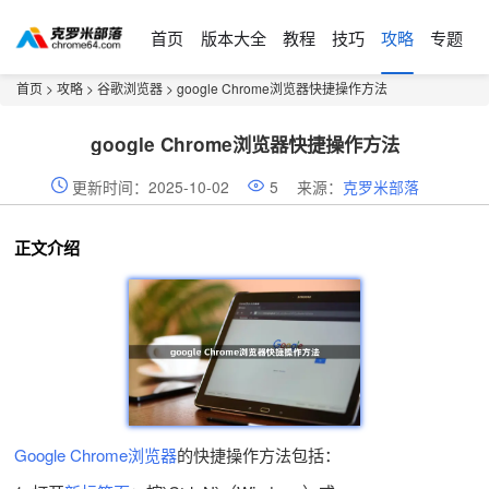
首页
版本大全
教程
技巧
攻略
专题
首页
>
攻略
>
谷歌浏览器
> google Chrome浏览器快捷操作方法
google Chrome浏览器快捷操作方法
更新时间：2025-10-02
5
来源：
克罗米部落
正文介绍
Google Chrome浏览器
的快捷操作方法包括：