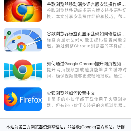
谷歌浏览器移动端多语言版安装操作经验分享
谷歌浏览器移动端多语言版支持多语种切
换，本文分享安装操作经验和技巧，帮助
用户顺利完成多语言环境部署。
谷歌浏览器标签页显示乱码如何修复编码设置
标签页显示乱码可能由编码设置问题引
起。通过调整Chrome浏览器的字符编码
设置，解决乱码问题，恢复正常显示。
如何通过Google Chrome提升网页视频的加载速度
提升网页视频加载速度能够减少缓冲时
间，确保视频能够更流畅地播放。通过并
行加载视频资源、优化视频加载顺序及延
迟加载策略，可以有效加速视频加载进
火狐浏览器如何设置中文
程，提升用户体验。
非常多的小伙伴都下载使用了火狐浏览
器，但有的小伙伴安装好的火狐浏览器默
认语言为英文，这样就给日常生活和工作
带来了一些不便。
本站为第三方浏览器资源整理站，非谷歌(Google)官方网站。所提