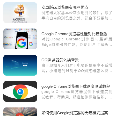
安卓版uc浏览器有哪些优点
浏览器大家基本经常会用到的软件，除了
手机自带的浏览器之外，还会下载更加好
用且适合自己的浏览器，大家在选择浏览
器时，会进行对比优点，哪款更好用，那
Google Chrome浏览器性能对比最新版Edge分析
么今天小编就来为大家介绍下uc浏览器有
对比Google Chrome浏览器与最新版
哪些优点，好用的安卓浏览器推荐。
Edge浏览器的性能，帮助用户了解两款
浏览器的优缺点，为选择提供参考。
QQ浏览器怎么换背景
由于现如今人们对于电脑的使用率不断增
高，小编遇到过对于QQ浏览器怎么换皮
肤这样的问题不会操作而烦恼过;相信有
很多小伙伴也同样碰到过面对QQ浏览器
google Chrome浏览器下载速度测试教程
怎么换皮肤，不知道怎样去设置，从而造
google Chrome浏览器提供下载速度测
成过心烦意乱吧，那么，QQ浏览器怎么
试教程，帮助用户精准检测网络性能，优
换皮肤呢，接下来就由chrome部落小编
化下载体验。
来教大家吧，感兴趣的小伙伴们，就快来
一起看看吧。
如何使用Google浏览器的无痕模式提高隐私