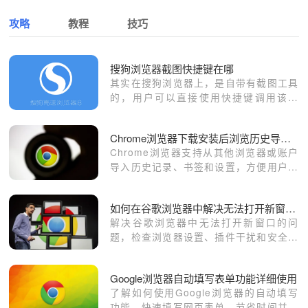
攻略
教程
技巧
搜狗浏览器截图快捷键在哪
其实在搜狗浏览器上，是自带有截图工具
的，用户可以直接使用快捷键调用该工
具，进行截图或者是截屏。那搜狗浏览器
截图快捷键在哪里，该怎么进行添加使用
Chrome浏览器下载安装后浏览历史导入设置
呢？
Chrome浏览器支持从其他浏览器或账户
导入历史记录、书签和设置，方便用户在
新环境中继续无缝使用。
如何在谷歌浏览器中解决无法打开新窗口的问题
解决谷歌浏览器中无法打开新窗口的问
题，检查浏览器设置、插件干扰和安全设
置，恢复新窗口打开功能。通过清理缓
存、重置浏览器或更新Chrome版本，确
Google浏览器自动填写表单功能详细使用
保正常浏览和新窗口的快速打开。
了解如何使用Google浏览器的自动填写
功能，快速填写网页表单，节省时间并提