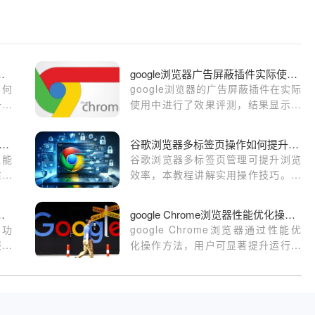
加载的JavaScript库
google浏览器广告屏蔽插件实际使用效果评测
如何
google浏览器的广告屏蔽插件在实际
一操
使用中进行了效果评测，结果显示拦
家提
截精准度和网页流畅性均有提升，用
户浏览体验更佳。
过Google Chrome减少页面加载时的性能瓶颈
谷歌浏览器多标签页操作如何提升效率
性能
谷歌浏览器多标签页管理可提升浏览
性。
效率，本教程讲解实用操作技巧。用
览器
户可快速切换、整理标签页，提高日
常工作效率。
能摘要功能实测结果
google Chrome浏览器性能优化操作方法及实操经验
要功
google Chrome浏览器通过性能优
报告
化操作方法，用户可显著提升运行效
焦其
率，减少内存占用，保障浏览器高效
评估
稳定使用体验。
助价