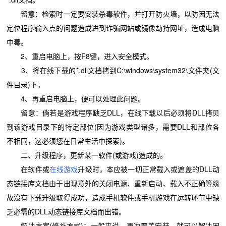
留意：检索时一定要安装杀毒软件，并打开防火墙，以防因无法
定位程序输入点的问题造成进到诈骗网站或镜像劫持网址，造成电脑
中毒。
2、重启电脑上，按F8键，进入安全模式。
3、将在线下载的*.dll文档拷到C:\windows\system32\文件夹(文
件目录)下。
4、再重启电脑上，便可以处理此问题。
留意：倘若是游戏程序缺乏DLL，在线下载以后必须将DLL拷贝
到该游戏目录下的特定部位(因为游戏类型诸多，需要DLL和部位各
不相同，这必须您在日常生活中探索)。
二、升级程序，更新某一软件(或游戏)造成的。
在软件或
在线游戏
升级时，本应被一切正常载入或遮盖的DLL动
态链接库文档由于出现意外的关闭电源、重新启动、载入不正确等缘
故沒有下载升级取得成功，造成手机软件或手机游戏在运转环节中缺
乏必需的DLL动态链接库文档而出错。
解决方案(修补方式)：一般来说，再次覆盖安装，就可以解决困