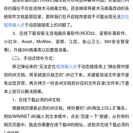
存扫描仪不仅会消除木马病毒文档，还会继续将被木马病毒改动的系
统软件文档复原回家，那样我们在开启程序是就不可能出现无法
定位
程序输入点
于动态链接库上的问题了。
3、在线下载安裝主流电脑杀毒软件(NOD32、诺顿杀毒软件、
小红伞、Avast、McAfee、诺顿、江民、金山卫士、360安全管家
等)，升级360病毒库以后整盘消毒。
(二)、手动式修补方式：
熟记弹出来的“无法定位
程序输入点
于动态链接库上”弹出框中提
到的dll文档，将系统提示缺乏的*.dll记下来。关键查验该文件是不是
有出现异常，再次拷贝一份该dll文档到对应的文件目录(文件夹)下基
本上就可以解决困难。
1、在线下载必须的dll文档
根据网页搜索必须的dll文档，将你要的*.dll(再加上DLL扩展名，
例如WININET.dll)输入到文本框中，点击“百度一下”按键，从列举的
网页页面中，挑选你需要在线下载dll的网址，进到并在线下载必须的
*.dll文档。