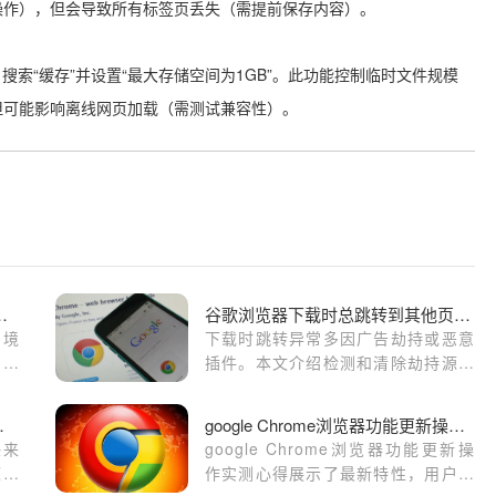
操作），但会导致所有标签页丢失（需提前保存内容）。
 → 搜索“缓存”并设置“最大存储空间为1GB”。此功能控制临时文件规模
但可能影响离线网页加载（需测试兼容性）。
被服务器切断的连接优化策略
谷歌浏览器下载时总跳转到其他页面的原因分析
环境
下载时跳转异常多因广告劫持或恶意
。本
插件。本文介绍检测和清除劫持源，
技术
确保下载页面正常。
存链
”的应对技巧
google Chrome浏览器功能更新操作实测心得
连接
任来
google Chrome浏览器功能更新操
程的
源不
作实测心得展示了最新特性，用户可