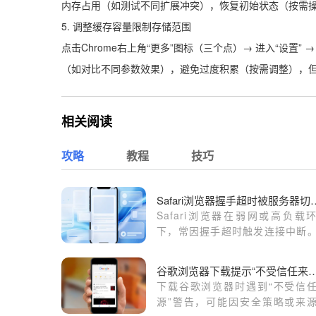
内存占用（如测试不同扩展冲突），恢复初始状态（按需
5. 调整缓存容量限制存储范围
点击Chrome右上角“更多”图标（三个点）→ 进入“设置”
（如对比不同参数效果），避免过度积累（按需调整），
相关阅读
攻略
教程
技巧
Safari浏览器握手超时
Safari浏览器在弱网或高负载
下，常因握手超时触发连接中断
文针对网络连接机制进行了深度
优化，提供了调整超时阈值与缓
谷歌浏览器下载提示“不受信任来源
路的实战方案，助您解决服务器
下载谷歌浏览器时遇到“不受信
不稳定的难题，保障网页浏览过
源”警告，可能因安全策略或来
即时性与稳定性。