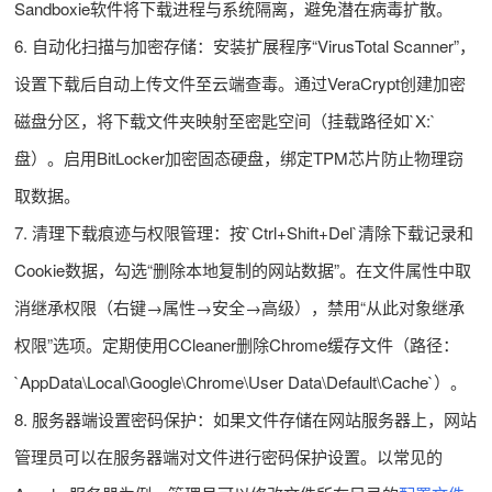
Sandboxie软件将下载进程与系统隔离，避免潜在病毒扩散。
6. 自动化扫描与加密存储：安装扩展程序“VirusTotal Scanner”，
设置下载后自动上传文件至云端查毒。通过VeraCrypt创建加密
磁盘分区，将下载文件夹映射至密匙空间（挂载路径如`X:`
盘）。启用BitLocker加密固态硬盘，绑定TPM芯片防止物理窃
取数据。
7. 清理下载痕迹与权限管理：按`Ctrl+Shift+Del`清除下载记录和
Cookie数据，勾选“删除本地复制的网站数据”。在文件属性中取
消继承权限（右键→属性→安全→高级），禁用“从此对象继承
权限”选项。定期使用CCleaner删除Chrome缓存文件（路径：
`AppData\Local\Google\Chrome\User Data\Default\Cache`）。
8. 服务器端设置密码保护：如果文件存储在网站服务器上，网站
管理员可以在服务器端对文件进行密码保护设置。以常见的