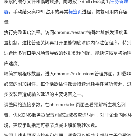
积累的缓存文件和临时数据。同时按下Shift+Esc调出
任务管理
器
，手动结束高CPU占用的异常
标签页
进程，恢复可用内存容
量。
执行完整重启流程。访问chrome://restart/特殊地址触发深度重
置机制，这比普通关闭再打开更能彻底清除内存驻留程序。特别
适合因多窗口学习场景导致的数据积压问题，能快速恢复初始响
应速度。
精简扩展程序数量。进入chrome://extensions管理界面，卸载非
必需的附加组件。每个活跃插件都会持续消耗事件监听资源，过
多安装是造成输入延迟的主要诱因之一。
调整网络连接参数。在chrome://dns页面查看预解析主机名列
表，优化DNS服务器配置可缩短域名查询时间。对于企业内网环
境，建议手动指定可靠节点减少解析跳转次数。
按照上述步骤逐步排查和处理，通常可以解决大部分关于谷歌浏