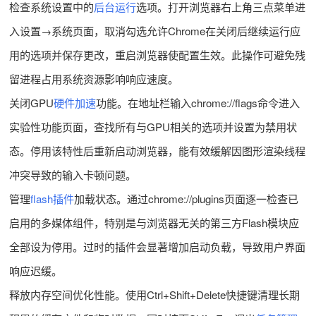
检查系统设置中的
后台运行
选项。打开浏览器右上角三点菜单进
入设置→系统页面，取消勾选允许Chrome在关闭后继续运行应
用的选项并保存更改，重启浏览器使配置生效。此操作可避免残
留进程占用系统资源影响响应速度。
关闭GPU
硬件加速
功能。在地址栏输入chrome://flags命令进入
实验性功能页面，查找所有与GPU相关的选项并设置为禁用状
态。停用该特性后重新启动浏览器，能有效缓解因图形渲染线程
冲突导致的输入卡顿问题。
管理
flash插件
加载状态。通过chrome://plugins页面逐一检查已
启用的多媒体组件，特别是与浏览器无关的第三方Flash模块应
全部设为停用。过时的插件会显著增加启动负载，导致用户界面
响应迟缓。
释放内存空间优化性能。使用Ctrl+Shift+Delete快捷键清理长期