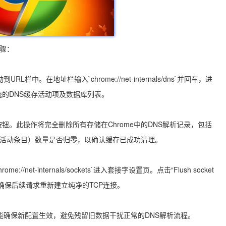
骤：
URL栏中。在地址栏输入`chrome://net-internals/dns`并回车，进
统的DNS缓存活动项及数据库列表。
ache”按钮。此操作将完全删除所有存储在Chrome中的DNS解析记录，包括
ies”（活动条目）数量是否归零，以确认缓存已成功清理。
et-internals/sockets`进入套接字设置页。点击“Flush socket
区，确保后续请求重新建立纯净的TCP连接。
这能确保新配置生效，避免残留旧数据干扰正常的DNS解析流程。