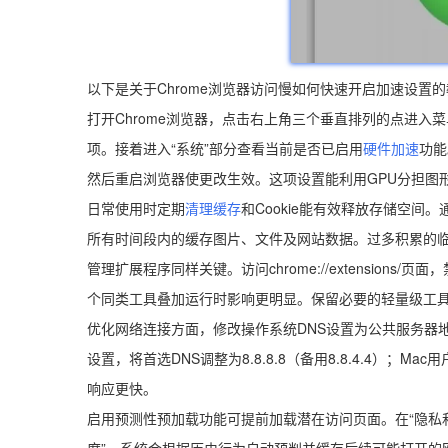
以下是关于Chrome浏览器访问慢如何快速开启加速设置
打开Chrome浏览器，点击右上角三个垂直排列的点进入菜
项。接着进入“系统”部分查看当前是否已启用
硬件加速
功能
然后重启浏览器使更改生效。这项设置能利用GPU分担图
日常使用时定期
清理缓存
和Cookie能有效释放存储空间。
所有时间段内的缓存图片、文件及网站数据。过多积累的
管理扩展程序同样关键。访问chrome://extensio
个同类工具叠加运行时影响更明显。保留必要的轻量级工
优化网络连接方面，修改操作系统DNS设置为公共服务器地
设置，将首选DNS调整为8.8.8.8（备用8.8.4.4）
响应更快。
启用预测性预加载功能可提前加载潜在访问页面。在“隐私和安