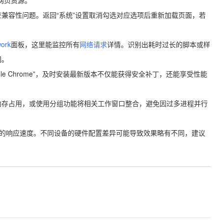
网页资源。
兼容性问题。返回“系统”设置取消勾选对应选项后重新加载页面，若
work
面板，这里能监控所有
网络请求
详情。识别出耗时过长的脚本或样
间。
e Chrome”，及时安装最新版本不仅能获得安全补丁，还能享受性能
内存占用，或使用分组功能将相关工作窗口整合，避免因过多进程并行
me的响应速度。不同设备的硬件配置差异可能导致效果略有不同，建议