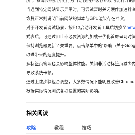
度”，系统会根据历史行为自动预判并缓存后续可能打开的
当遇到特定网站显示异常时，可尝试暂时关闭硬件加速排查
恢复正常则说明当前网站的脚本与GPU渲染存在冲突。
对于开发者调试场景，按F12启动开发者工具后切换至
net
式表后，可通过阻止非必要资源的加载来优化首屏呈现时
保持浏览器更新至关重要。点击菜单中的“帮助→关于Googl
改进带来的速度提升。
多标签页管理也会影响整体性能。关闭非活动标签页减少
导致系统卡顿。
通过上述步骤组合调整，大多数情况下能明显改善Chro
根据实际情况测试各项设置的实际影响。
相关阅读
攻略
教程
技巧