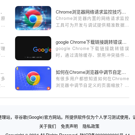
乱码和编码设置有关吗
Chrome浏览器网络请求监控技巧分享
的原
Chrome浏览器内置的网络请求监控
，提
工具可为开发与调试提供精准数据支
持。本文介绍请求过滤、性能分析及
常用功能应用场景，帮助用户更快定
le浏览器自动更新管理及设置教程
google Chrome下载链接跳转错误的修复方法
位问题并优化网页加载速度，提升整
管理
google Chrome下载链接跳转错误
体开发与浏览体验。
新，
时，通过清除缓存、禁用冲突插件及
调整DNS设置恢复正常跳转。
e浏览器下载插件无法写入缓存是否关闭了写权限
如何在Chrome浏览器中调节自定义的页面缩放
，多
有很多用户都想知道如何在Chrome
检查
浏览器中调节自定义的页面缩放？于
复正
是，本文为大家详细介绍了自定义页
面缩放的操作步骤，一起看看吧。
理站，非谷歌(Google)官方网站。所提供软件仅为个人学习测试使用，
关于我们
免责声明
隐私政策