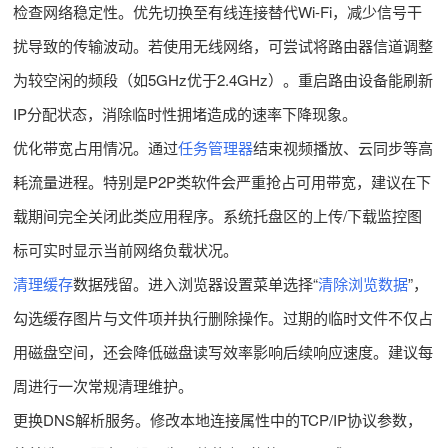
检查网络稳定性。优先切换至有线连接替代Wi-Fi，减少信号干
扰导致的传输波动。若使用无线网络，可尝试将路由器信道调整
为较空闲的频段（如5GHz优于2.4GHz）。重启路由设备能刷新
IP分配状态，消除临时性拥堵造成的速率下降现象。
优化带宽占用情况。通过
任务管理器
结束视频播放、云同步等高
耗流量进程。特别是P2P类软件会严重抢占可用带宽，建议在下
载期间完全关闭此类应用程序。系统托盘区的上传/下载监控图
标可实时显示当前网络负载状况。
清理缓存
数据残留。进入浏览器设置菜单选择“
清除浏览数据
”，
勾选缓存图片与文件项并执行删除操作。过期的临时文件不仅占
用磁盘空间，还会降低磁盘读写效率影响后续响应速度。建议每
周进行一次常规清理维护。
更换DNS解析服务。修改本地连接属性中的TCP/IP协议参数，