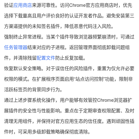
验证
应用商店
来源可靠性。访问Chrome官方应用商店时，优先
选择下载量高且用户评价良好的认证开发者作品。避免安装第三
方渠道提供的未知签名插件，降低恶意代码注入风险。
强制终止异常进程。当某个插件导致浏览器频繁崩溃时，可通过
任务管理器
结束对应的子进程。返回管理界面彻底卸载问题组
件，并清除残留
配置文件
防止反复加载。
恢复默认安全策略。对于误信任的风险插件，重置为仅允许必要
权限的模式。在扩展程序页面启用“站点访问控制”功能，限制非
活跃标签页的背景同步行为。
通过上述步骤系统化操作，用户能够有效管控Chrome浏览器扩
展插件的安全性与性能影响。重点在于定期审查权限配置、及时
清理无用组件，并保持对官方应用生态的信任度。遇到顽固性插
件时，可采用多级卸载策略确保彻底清除。