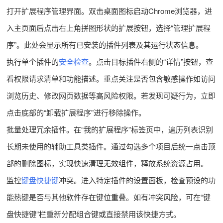
打开扩展程序管理界面。双击桌面图标启动Chrome浏览器，进
入主页面后点击右上角拼图形状的扩展按钮，选择“管理扩展程
序”。此处会显示所有已安装的插件列表及其运行状态信息。
执行单个插件的
安全检查
。点击目标插件右侧的“详情”按钮，查
看权限请求清单和功能描述。重点关注是否包含敏感操作如访问
浏览历史、修改网页数据等高风险权限。若发现可疑行为，立即
点击底部的“卸载扩展程序”进行移除操作。
批量处理冗余插件。在“我的扩展程序”标签页中，遍历列表识别
长期未使用的辅助工具类插件。通过勾选多个项目后统一点击顶
部的删除图标，实现快速清理无效组件，释放系统资源占用。
监控
键盘快捷键
冲突。进入特定插件的设置面板，检查预设的功
能热键是否与其他软件存在键位重叠。如有冲突风险，可在“键
盘快捷键”栏重新分配组合键或直接禁用该快捷方式。