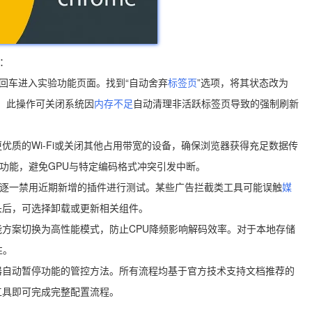
：
carding`并回车进入实验功能页面。找到“自动舍弃
标签页
”选项，将其状态改为
效。此操作可关闭系统因
内存不足
自动清理非活跃标签页导致的强制刷新
优质的Wi-Fi或关闭其他占用带宽的设备，确保浏览器获得充足数据传
功能，避免GPU与特定编码格式冲突引发中断。
，逐一禁用近期新增的插件进行测试。某些广告拦截类工具可能误触
媒
头后，可选择卸载或更新相关组件。
方案切换为高性能模式，防止CPU降频影响解码效率。对于本地存储
性。
器自动暂停功能的管控方法。所有流程均基于官方技术支持文档推荐的
工具即可完成完整配置流程。