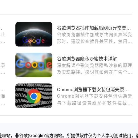
前如何一键禁止渲染所有的图片
谷歌浏览器插件加载后网页异常变形如何修复样式
禁止
谷歌浏览器插件加载导致网页异常变
在预
形时，建议检查插件兼容性，禁用冲
，显
突插件，或恢复默认样式解决页面显
与页
示异常。
谷歌浏览器隐私沙箱技术详解
记录
深度解读谷歌浏览器隐私沙箱的原理
息泄
及实现路径，探讨其如何在广告个性
化与用户隐私保护间建立平衡。
如何在Android Chrome中提高网页的兼容性
Chrome浏览器下载安装包消失原因与找回
的兼
Chrome浏览器下载安装包消失通常
网页
与下载路径设置或防护软件拦截有
性，
关。通过检查系统安全策略、恢复默
认路径或重新下载，可有效找回丢失
的安装包文件。
理站，非谷歌(Google)官方网站。所提供软件仅为个人学习测试使用，