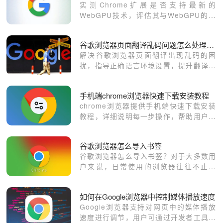
实测Chrome扩展是否支持最新的
业的科技进步。
WebGPU技术，评估其与WebGPU的兼
容性，帮助用户了解扩展支持情况。
谷歌浏览器页面翻译乱码问题怎么处理设置正确语言环境
解决谷歌浏览器页面翻译出现乱码的困
扰，指导正确语言环境设置，提升翻译准
确度和浏览体验。
手机端chrome浏览器快速下载安装教程
chrome浏览器提供手机端快速下载安装
教程，详细说明每一步操作，帮助用户高
效完成安装并顺畅使用浏览器功能。
谷歌浏览器怎么导入书签
谷歌浏览器怎么导入书签？对于大多数用
户来说，日常使用的浏览器往往不止一
款，工作中会根据实际需求在多个浏览器
中切换。当我们切换到不同的浏览器时，
如何在Google浏览器中控制媒体播放速度
怎么才能使用其他浏览器保存的书签呢？
Google浏览器支持对网页中的媒体播放
速度进行调节，用户可通过开发者工具或