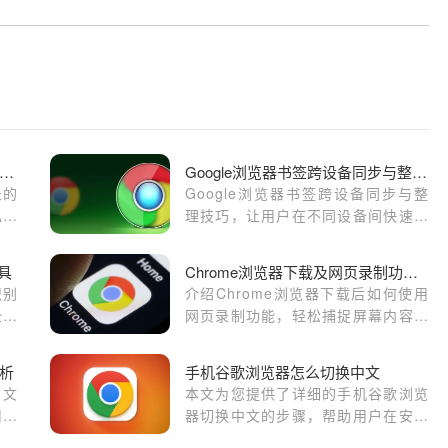
歌浏览器自动清理历史记录实用方法
Google浏览器书签跨设备同步与整理操作技巧
录的
Google浏览器书签跨设备同步与整
私并
理技巧，让用户在不同设备间快速整
理和访问书签，实现高效便捷的管理
操作。
具
Chrome浏览器下载及网页录制功能介绍
识别
介绍Chrome浏览器下载后如何使用
全风
网页录制功能，轻松捕捉屏幕内容，
方便制作教程和分享精彩瞬间。
析
手机谷歌浏览器怎么切换中文
。文
本文为您提供了详细的手机谷歌浏览
用户
器切换中文的步骤，帮助用户在安卓
用效
设备上轻松更改浏览器语言设置。遵