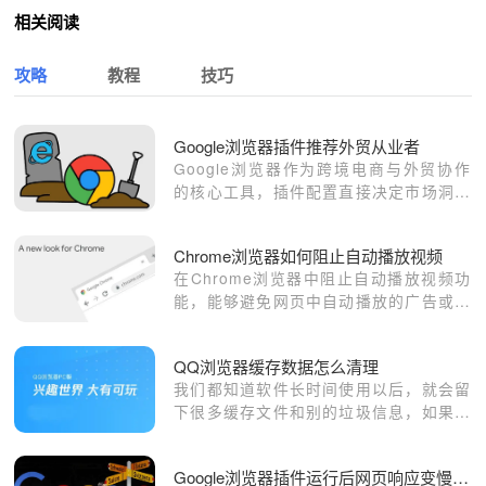
相关阅读
攻略
教程
技巧
Google浏览器插件推荐外贸从业者
Google浏览器作为跨境电商与外贸协作
的核心工具，插件配置直接决定市场洞察
效能。本合集甄选涵盖竞品调研、邮件协
作与精准选品的效率插件，助您构建极速
Chrome浏览器如何阻止自动播放视频
精准的外贸工作流。
在Chrome浏览器中阻止自动播放视频功
能，能够避免网页中自动播放的广告或视
频影响浏览体验，让用户可以更安静、高
效地浏览网页内容。
QQ浏览器缓存数据怎么清理
我们都知道软件长时间使用以后，就会留
下很多缓存文件和别的垃圾信息，如果不
及时清理，就会拖慢浏览器的反应速度。
这个时候就需要我们及时的经常性的清
Google浏览器插件运行后网页响应变慢怎么办
理，清理缓存后会更方便使用，反应速度