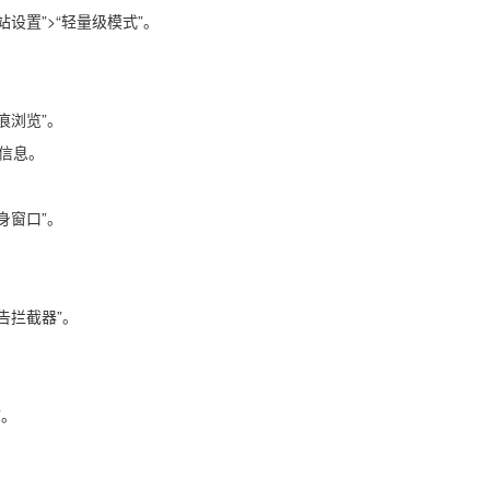
网站设置”>“轻量级模式”。
无痕浏览”。
信息。
隐身窗口”。
广告拦截器”。
”。