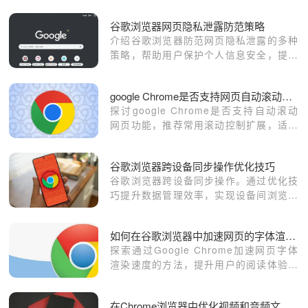
方便。那要如何解决这个问题呢？让小编
谷歌浏览器网页隐私泄露防范策略
带大家看看怎么设置更改谷歌浏览器的下
介绍谷歌浏览器防范网页隐私泄露的多种
载路径吧！
策略，帮助用户保护个人信息安全，提升
上网隐私保护水平。
google Chrome是否支持网页自动滚动功能
探讨google Chrome是否支持自动滚动
网页功能，推荐常用滚动控制扩展，适用
于长文章、页面演示或阅读器场景。
谷歌浏览器跨设备同步操作优化技巧
谷歌浏览器跨设备同步操作。通过优化技
巧提升数据管理效率，实现设备间浏览器
数据快速同步和流畅操作。
如何在谷歌浏览器中加速网页的字体渲染速度
探索通过Google Chrome加速网页字体
渲染速度的方法，提升用户的阅读体验和
舒适度。
在Chrome浏览器中优化视频和音频文件的加载