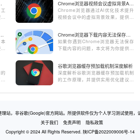
页性能监测工具应用
Chrome浏览器视频会议虚拟背景AI优化设置
测工
Chrome浏览器通过AI优化技术提升
控并
视频会议中的虚拟背景效果，提供更
加清晰自然的背景处理，提升会议质
量。探索谷歌浏览器如何通过智能算
le浏览器插件数据是否存储在云端
Chrome浏览器下载内容无法保存怎么办
法为用户带来沉浸式体验。
于本
如果你遇到Chrome浏览器无法保存
便于
下载内容的问题，本文将为你提供详
细的解决方案，帮助你顺利下载并保
存文件。
谷歌浏览器缓存预加载机制深度解析
用的
深度解析谷歌浏览器缓存预加载机制
痕浏
的工作原理，并提供实用优化建议以
最大
加速页面加载性能。
一些
0浏
影响
理站，非谷歌(Google)官方网站。所提供软件仅为个人学习测试使用，
关于我们
免责声明
隐私政策
Copyright © 2024 All Rights Reserved.
陕ICP备2022009006号-14