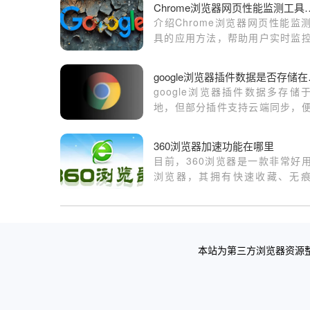
Chrome浏览器网
介绍Chrome浏览器网页性能监
具的应用方法，帮助用户实时监
优化网页性能表现。
goog
google浏览器插件数据多存储
地，但部分插件支持云端同步，
多设备使用和数据备份。
360浏览器加速功能在哪里
目前，360浏览器是一款非常好
浏览器，其拥有快速收藏、无
览、辅助插件等诸多实用功能，
程度地让用户感到方便。不过，
用户，由于种种原因，表示在36
览器的过程中感到有卡顿，从而
本站为第三方浏览器资源整
使用体验。