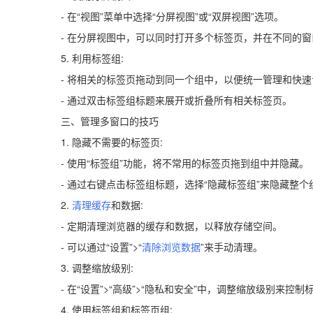
- 在“视图”菜单中选择“分屏视图”或“双屏视图”选项。
- 在分屏视图中，可以同时打开多个标签页，并在不同的
5. 利用标签组:
- 将相关的标签页拖动到同一个组中，以便统一管理和快速
- 通过双击标签组标题来展开或折叠所有相关标签页。
三、管理多窗口的技巧
1. 隐藏不需要的标签页:
- 使用“标签组”功能，将不常用的标签页拖到组中并隐藏。
- 通过右键点击标签组标题，选择“隐藏标签组”来隐藏整个
2.
清理缓存
和数据:
- 定期清理浏览器的缓存和数据，以释放存储空间。
- 可以通过“设置”>“
清除浏览数据
”来手动清理。
3. 调整缩放级别:
- 在“设置”>“高级”>“隐私和安全”中，调整缩放级别来控
4. 使用标签组和标签页组: