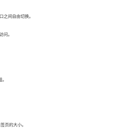
窗口之间自由切换。
访问。
组。
制标签页的大小。