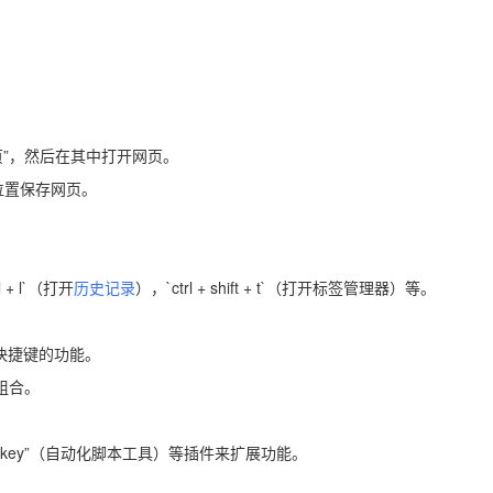
页”，然后在其中打开网页。
个位置保存网页。
 + l`（打开
历史记录
），`ctrl + shift + t`（打开标签管理器）等。
用自定义快捷键的功能。
组合。
ohotkey”（自动化脚本工具）等插件来扩展功能。