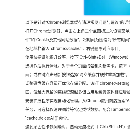
以下是针对“Chrome浏览器缓存清理常见问题与建议”的
打开Chrome浏览器，点击右上角三个点图标进入设置菜单
件”和“Cookie及其他网站数据”，将时间范围设为“所有
在地址栏输入`chrome://cache/`，右键删除对应条目。
使用快捷键能提升效率。按下`Ctrl+Shift+Del`（Windo
选操作后执行清除。对于单个页面的强制刷新需求，按`F12
面；或右键点击刷新按钮选择“清空缓存并硬性重新加载”。
调整磁盘缓存容量可优化存储分配。访问`chrome://settin
区，值越大保留的离线资源越多但占用系统资源也相应增
安装扩展程序实现自动化管理。从Chrome应用商店搜索“Auto C
任务，可选择仅清理图片等特定类型数据。配合Tamperm
`cache.deleteAll()`命令。
遇到顽固性卡顿问题时，启动无痕模式（`Ctrl+Shift