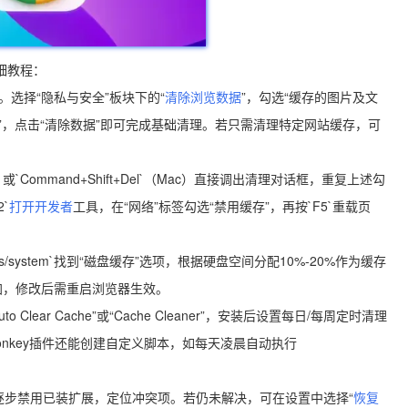
详细教程：
。选择“隐私与安全”板块下的“
清除浏览数据
”，勾选“缓存的图片及文
时间”，点击“清除数据”即可完成基础清理。若只需清理特定网站缓存，可
ws）或`Command+Shift+Del`（Mac）直接调出清理对话框，重复上述勾
`
打开开发者
工具，在“网络”标签勾选“禁用缓存”，再按`F5`重载页
gs/system`找到“磁盘缓存”选项，根据硬盘空间分配10%-20%作为缓存
加，修改后需重启浏览器生效。
lear Cache”或“Cache Cleaner”，安装后设置每日/每周定时清理
onkey插件还能创建自定义脚本，如每天凌晨自动执行
+N`）逐步禁用已装扩展，定位冲突项。若仍未解决，可在设置中选择“
恢复