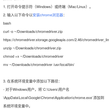
1. 打开命令提示符（Windows）或终端（Mac/Linux）。
2. 输入以下命令以
安装chrome浏览器
：
bash
curl -o ~/Downloads/chromedriver.zip
https://chromedriver.storage.googleapis.com/2.46/chromedriver_li
unzip ~/Downloads/chromedriver.zip
chmod +x ~/Downloads/chromedriver
mv ~/Downloads/chromedriver /usr/local/bin/
3. 在系统环境变量中添加以下路径：
- 对于Windows用户，将`C:\Users\用户名
\AppData\Local\Google\Chrome\Application\chrome.exe`添加到
系统环境变量中。