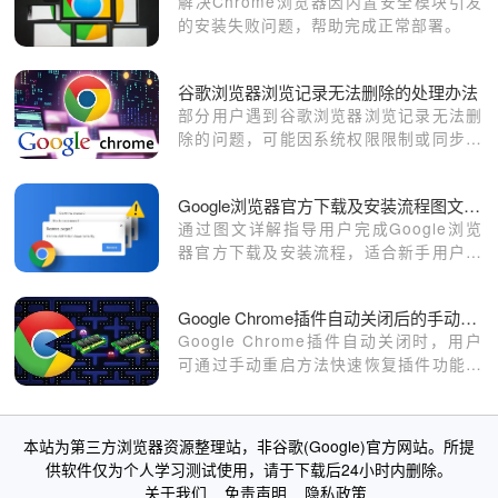
解决Chrome浏览器因内置安全模块引发
的安装失败问题，帮助完成正常部署。
谷歌浏览器浏览记录无法删除的处理办法
部分用户遇到谷歌浏览器浏览记录无法删
除的问题，可能因系统权限限制或同步设
置异常导致。本文介绍多种有效解决办
法，包括调整浏览器权限、关闭同步功能
Google浏览器官方下载及安装流程图文详解
及使用隐私模式，确保用户能够彻底删除
通过图文详解指导用户完成Google浏览
浏览记录，提升隐私安全保护。
器官方下载及安装流程，适合新手用户快
速上手，确保安装过程简单顺利。
Google Chrome插件自动关闭后的手动重启方法
Google Chrome插件自动关闭时，用户
可通过手动重启方法快速恢复插件功能。
本文详细介绍重启步骤，助力Chrome浏
览器维持稳定运行。
本站为第三方浏览器资源整理站，非谷歌(Google)官方网站。所提
供软件仅为个人学习测试使用，请于下载后24小时内删除。
关于我们
免责声明
隐私政策