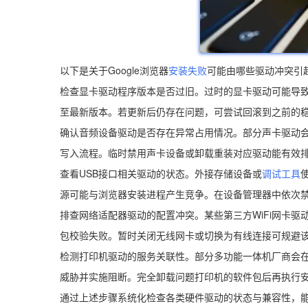
以下是关于Google浏览器
安装失败
可能由哪些驱动冲突引
检查显卡驱动程序版本是否过旧。过时的显卡驱动可能导致图
至最新版本。若更新后仍存在问题，可尝试回滚到之前的
确认音频设备驱动是否存在异常占用情况。部分声卡驱动
写入流程。临时禁用声卡设备或卸载重装对应驱动能有效
查看USB接口相关驱动的状态。外接存储设备或
调试工具
源可能与浏览器安装进程产生竞争。在设备管理器中依次禁
排查网络适配器驱动的配置冲突。某些第三方WiFi网卡驱
包校验失败。暂时关闭无线网卡或切换为有线连接可规避
检测打印机驱动的服务关联性。部分多功能一体机厂商会
威胁并实施阻断。完全卸载问题打印机的软件包后再执行
通过上述步骤系统化检查各类硬件驱动的状态与兼容性，能