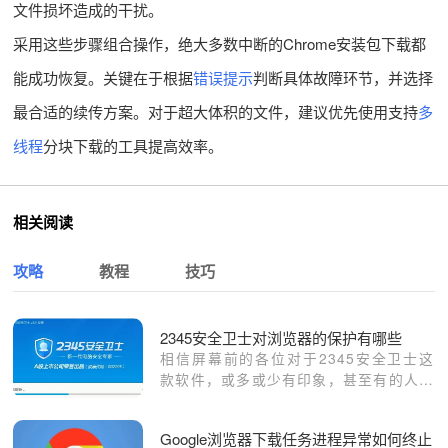
文件损坏造成的干扰。
采用这些步骤组合操作，绝大多数中断的Chrome安装包下载都
能成功恢复。关键在于根据
错误提示
判断具体故障环节，并选择
最合适的续传方案。对于超大体积的文件，建议优先使用支持
多
线程
分块下载的工具提高效率。
相关阅读
攻略
教程
技巧
2345安全卫士对浏览器的保护有哪些
相信屏幕前的各位对于2345安全卫士这
款软件，或多或少有印象，甚至有的人电
脑中的安全软件就是它；2345安全卫士
可以对电脑系统、软件、浏览器等进行保
Google浏览器下载任务进程异常如何终止
护，以此来实现多方位电脑保护。