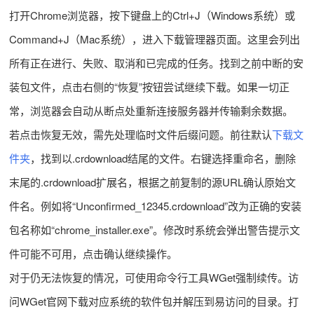
打开Chrome浏览器，按下键盘上的Ctrl+J（Windows系统）或
Command+J（Mac系统），进入下载管理器页面。这里会列出
所有正在进行、失败、取消和已完成的任务。找到之前中断的安
装包文件，点击右侧的“恢复”按钮尝试继续下载。如果一切正
常，浏览器会自动从断点处重新连接服务器并传输剩余数据。
若点击恢复无效，需先处理临时文件后缀问题。前往默认
下载文
件夹
，找到以.crdownload结尾的文件。右键选择重命名，删除
末尾的.crdownload扩展名，根据之前复制的源URL确认原始文
件名。例如将“Unconfirmed_12345.crdownload”改为正确的安装
包名称如“chrome_installer.exe”。修改时系统会弹出警告提示文
件可能不可用，点击确认继续操作。
对于仍无法恢复的情况，可使用命令行工具WGet强制续传。访
问WGet官网下载对应系统的软件包并解压到易访问的目录。打