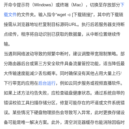
开命令提示符（Windows）或终端（Mac），切换至存放部分
下
载文件
的文件夹。输入指令“wget -c [下载链接]”，其中的下载链
接需从浏览器地址栏复制目标源码URL。执行后若服务器支持断
点续传，程序将自动识别已获取的数据量，从中断位置继续传
输。
当遇到网络波动导致的频繁中断时，建议调整带宽限制策略。部
分路由器后台或第三方安全软件具备流量管控功能，适当降低最
大传输速度能减少丢包概率。同时确保没有其他占用大量上行/
下行带宽的应用在
后台运行
，例如云同步服务或视频直播软件。
如果上述方法均告失败，应检查磁盘健康状态。通过系统自带的
错误校验工具扫描存储分区，修复可能存在的坏道或文件系统错
误。某些情况下硬盘物理损伤会导致写入异常，此时更换存储设
备可能是唯一解决方案。此外，清空浏览器缓存也能消除因临时