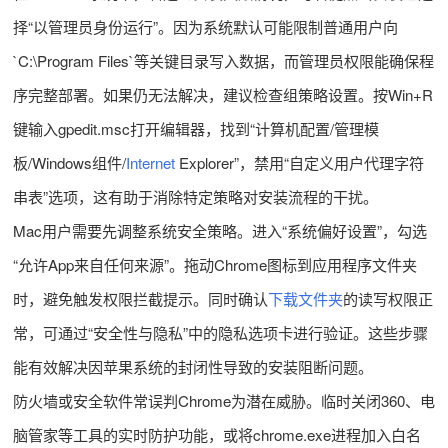
择“以管理员身份运行”。因为系统默认可能限制普通用户向
`C:\Program Files`等关键目录写入数据，而管理员权限能确保程
序完整部署。如果仍无法解决，建议检查组策略设置。按Win+R
键输入gpedit.msc打开编辑器，找到“计算机配置/管理模
板/Windows组件/
Internet
Explorer”，禁用“自定义用户代理字符
串表”选项，这有助于消除特定策略对安装流程的干扰。
Mac用户需要先调整系统安全策略。进入“系统偏好设置”，勾选
“允许App来自任何来源”。拖动Chrome图标到应用程序文件夹
时，避免触发权限拦截提示。同时确认
下载文件夹
的读写权限正
常，可通过“安全性与隐私”中的隐私选项卡进行验证。这些步骤
能有效解决因苹果系统的封闭性导致的安装阻断问题。
防火墙或安全软件常误判Chrome为潜在威胁。临时关闭360、电
脑管家等工具的实时防护功能，或将chrome.exe进程加入白名