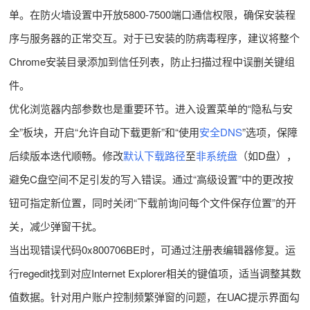
单。在防火墙设置中开放5800-7500端口通信权限，确保安装程
序与服务器的正常交互。对于已安装的防病毒程序，建议将整个
Chrome安装目录添加到信任列表，防止扫描过程中误删关键组
件。
优化浏览器内部参数也是重要环节。进入设置菜单的“隐私与安
全”板块，开启“允许自动下载更新”和“使用
安全DNS
”选项，保障
后续版本迭代顺畅。修改
默认下载路径
至
非系统盘
（如D盘），
避免C盘空间不足引发的写入错误。通过“高级设置”中的更改按
钮可指定新位置，同时关闭“下载前询问每个文件保存位置”的开
关，减少弹窗干扰。
当出现错误代码0x800706BE时，可通过注册表编辑器修复。运
行regedit找到对应Internet Explorer相关的键值项，适当调整其数
值数据。针对用户账户控制频繁弹窗的问题，在UAC提示界面勾