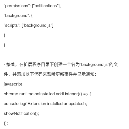
"permissions": ["notifications"],
"background": {
"scripts": ["background.js"]
}
}
- 接着，在扩展程序目录下创建一个名为`background.js`的文
件，并添加以下代码来监听更新事件并显示通知：
javascript
chrome.runtime.onInstalled.addListener(() => {
console.log('Extension installed or updated');
showNotification();
});