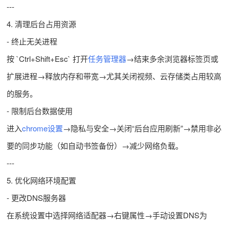
---
4. 清理后台占用资源
- 终止无关进程
按 `Ctrl+Shift+Esc` 打开
任务管理器
→结束多余浏览器标签页或
扩展进程→释放内存和带宽→尤其关闭视频、云存储类占用较高
的服务。
- 限制后台数据使用
进入
chrome设置
→隐私与安全→关闭“后台应用刷新”→禁用非必
要的同步功能（如自动书签备份）→减少网络负载。
---
5. 优化网络环境配置
- 更改DNS服务器
在系统设置中选择网络适配器→右键属性→手动设置DNS为