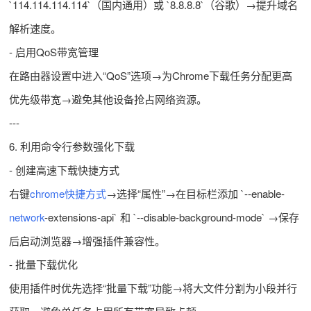
`114.114.114.114`（国内通用）或 `8.8.8.8`（谷歌）→提升域名
解析速度。
- 启用QoS带宽管理
在路由器设置中进入“QoS”选项→为Chrome下载任务分配更高
优先级带宽→避免其他设备抢占网络资源。
---
6. 利用命令行参数强化下载
- 创建高速下载快捷方式
右键
chrome快捷方式
→选择“属性”→在目标栏添加 `--enable-
network
-extensions-api` 和 `--disable-background-mode` →保存
后启动浏览器→增强插件兼容性。
- 批量下载优化
使用插件时优先选择“批量下载”功能→将大文件分割为小段并行